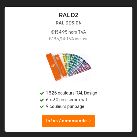
RAL D2
RAL DESIGN
€
154,95
hors TVA
€
185,94
TVA incluse
1.825 couleurs RAL Design
6 x 30 cm, semi-mat
9 couleurs par page
Infos / commande