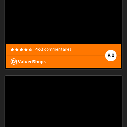
. On ne
est
."
463
commentaires
9,0