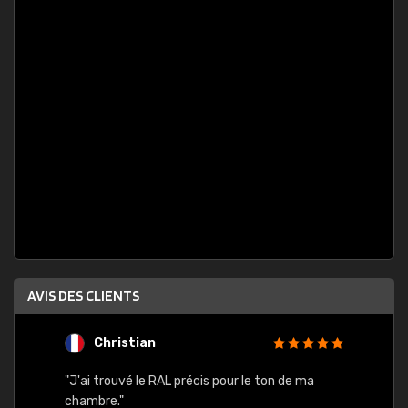
AVIS DES CLIENTS
Christian
F
 quels
"J'ai trouvé le RAL précis pour le ton de ma
"Bien 
rs
chambre."