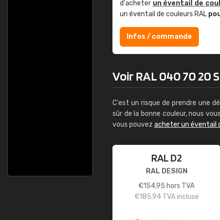
d'acheter
un éventail de cou
un éventail de couleurs RAL
po
Infos / commande
Voir RAL 040 70 20 So
C'est un risque de prendre une dé
sûr de la bonne couleur, nous vo
vous pouvez
acheter un éventail 
RAL D2
RAL DESIGN
€
154,95
hors TVA
€
185,94
TVA incluse