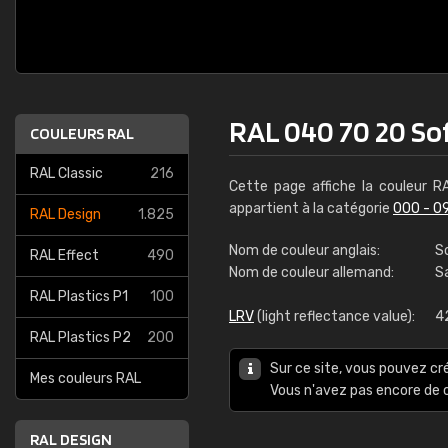
RAL 040 70 20 So
COULEURS RAL
RAL Classic
216
Cette page affiche la couleur 
appartient à la catégorie
000 - 0
RAL Design
1.825
Nom de couleur anglais:
S
RAL Effect
490
Nom de couleur allemand:
S
RAL Plastics P1
100
LRV
(light reflectance value):
4
RAL Plastics P2
200
Sur ce site, vous pouvez cr
Mes couleurs RAL
Vous n'avez pas encore d
RAL DESIGN