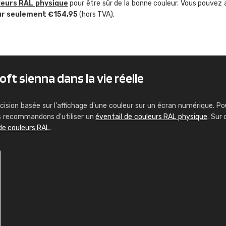
leurs RAL physique
pour être sûr de la bonne couleur. Vous pouvez 
Guillaume Euvrard
ur seulement €154,95
(hors TVA).
"Le site ne permet pas de voir clai
sont les produits disponibles. Il y a p
palettes de couleurs: Classic, Design
comprend pas qui est quoi. La livrai
bien passé et le produit reçu me con
ft sienna dans la vie réelle
cision basée sur l'affichage d'une couleur sur un écran numérique. Po
us recommandons d'utiliser un
éventail de couleurs RAL physique
. Sur 
de couleurs RAL
.