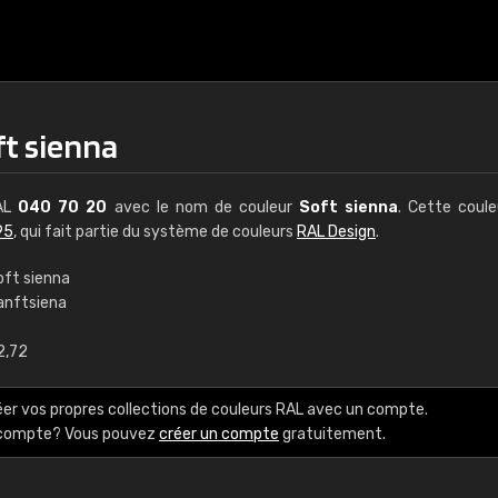
ft sienna
RAL
040 70 20
avec le nom de couleur
Soft sienna
. Cette coul
95
, qui fait partie du système de couleurs
RAL Design
.
oft sienna
anftsiena
€15
2,72
RAL K7 à base d'e
éer vos propres collections de couleurs RAL avec un compte.
216 couleurs RAL Class
e compte? Vous pouvez
créer un compte
gratuitement.
5 x 15 cm, brillant