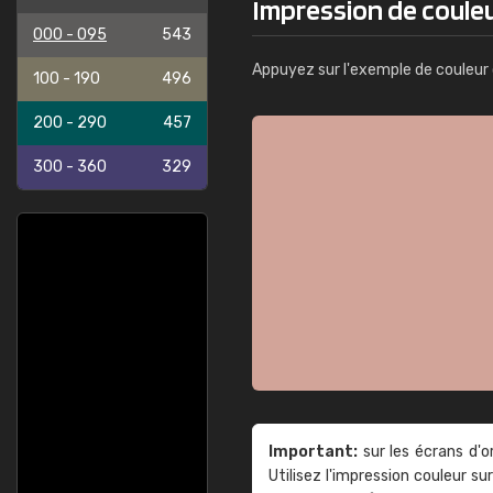
Impression de coule
000 - 095
543
Appuyez sur l'exemple de couleur 
100 - 190
496
200 - 290
457
300 - 360
329
Important:
sur les écrans d'o
Utilisez l'impression couleur 