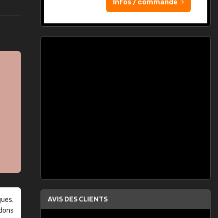
Infos / commande
AVIS DES CLIENTS
ques.
ndons