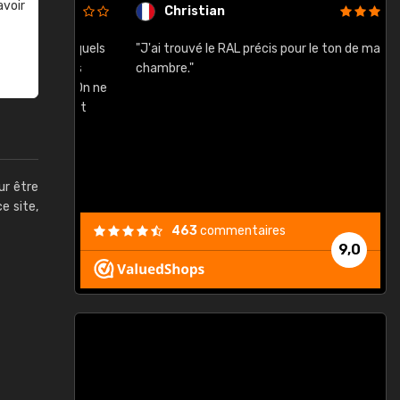
avoir
Christian
rement quels
"J'ai trouvé le RAL précis pour le ton de ma
"
lusieurs
chambre."
, etc. On ne
son s'est
vient."
ur être
ce site,
463
commentaires
9,0