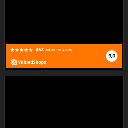
. On ne
est
."
463
commentaires
9,0