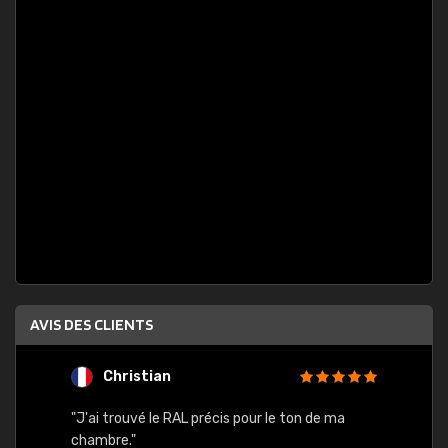
AVIS DES CLIENTS
Christian
F
 quels
"J'ai trouvé le RAL précis pour le ton de ma
"Bien 
rs
chambre."