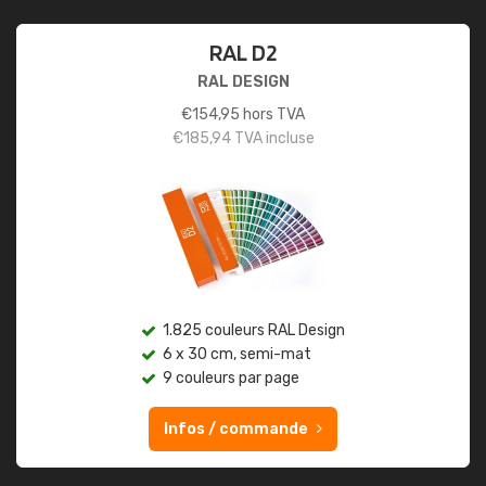
RAL D2
RAL DESIGN
€
154,95
hors TVA
€
185,94
TVA incluse
1.825 couleurs RAL Design
6 x 30 cm, semi-mat
9 couleurs par page
Infos / commande