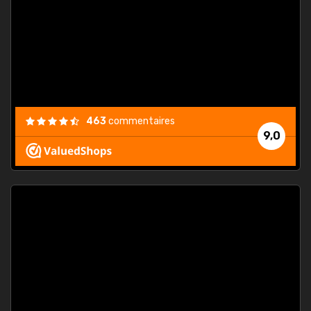
. On ne
est
."
463
commentaires
9,0