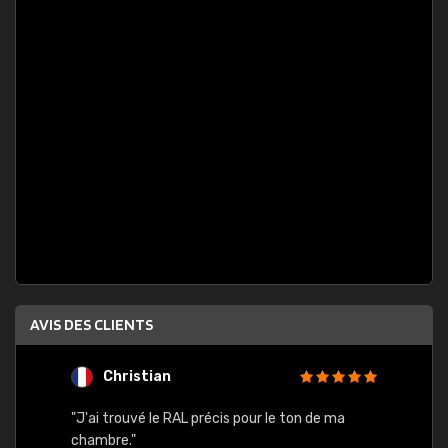
AVIS DES CLIENTS
Christian
F
 quels
"J'ai trouvé le RAL précis pour le ton de ma
"Bien 
rs
chambre."