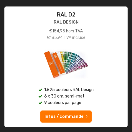
RAL D2
RAL DESIGN
€
154,95
hors TVA
€
185,94
TVA incluse
1.825 couleurs RAL Design
6 x 30 cm, semi-mat
9 couleurs par page
Infos / commande