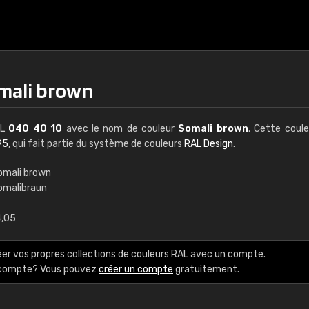
mali brown
AL
040 40 10
avec le nom de couleur
Somali brown
. Cette coul
95
, qui fait partie du système de couleurs
RAL Design
.
omali brown
omalibraun
€15
4,05
RAL K7 à base d'e
éer vos propres collections de couleurs RAL avec un compte.
216 couleurs RAL Class
e compte? Vous pouvez
créer un compte
gratuitement.
5 x 15 cm, brillant