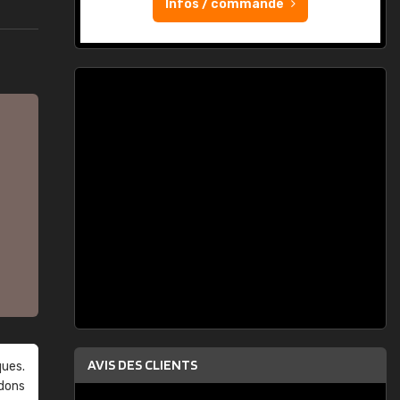
Infos / commande
AVIS DES CLIENTS
ques.
ndons