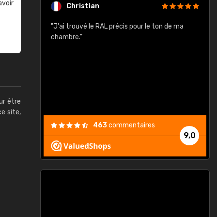
avoir
Christian
rement quels
"J'ai trouvé le RAL précis pour le ton de ma
"
lusieurs
chambre."
, etc. On ne
son s'est
vient."
ur être
ce site,
463
commentaires
9,0