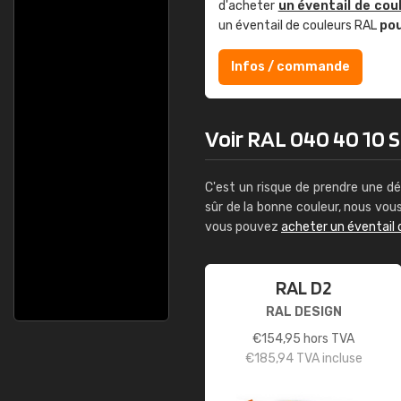
d'acheter
un éventail de cou
un éventail de couleurs RAL
po
Infos / commande
Voir RAL 040 40 10 S
C'est un risque de prendre une dé
sûr de la bonne couleur, nous vo
vous pouvez
acheter un éventail 
RAL D2
RAL DESIGN
€
154,95
hors TVA
€
185,94
TVA incluse