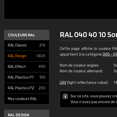
RAL 040 40 10 So
COULEURS RAL
RAL Classic
216
Cette page affiche la couleur R
appartient à la catégorie
000 - 0
RAL Design
1.825
Nom de couleur anglais:
S
RAL Effect
490
Nom de couleur allemand:
S
RAL Plastics P1
100
LRV
(light reflectance value):
1
RAL Plastics P2
200
Sur ce site, vous pouvez cr
Mes couleurs RAL
Vous n'avez pas encore d
RAL DESIGN