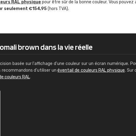
leurs RAL physique
pour être sûr de la bonne couleur. Vous pouvez 
Guillaume Euvrard
ur seulement €154,95
(hors TVA).
"Le site ne permet pas de voir clai
sont les produits disponibles. Il y a p
palettes de couleurs: Classic, Design
comprend pas qui est quoi. La livrai
bien passé et le produit reçu me con
omali brown dans la vie réelle
cision basée sur l'affichage d'une couleur sur un écran numérique. Po
us recommandons d'utiliser un
éventail de couleurs RAL physique
. Sur 
de couleurs RAL
.