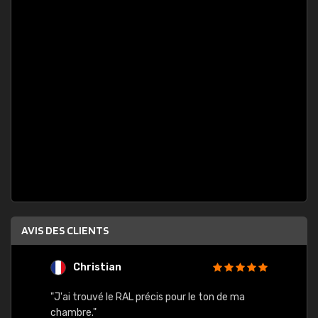
AVIS DES CLIENTS
Christian
F
 quels
"J'ai trouvé le RAL précis pour le ton de ma
"Bien 
rs
chambre."