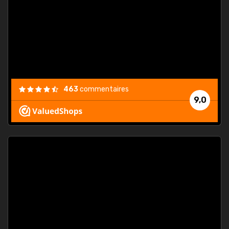
. On ne
est
."
463
commentaires
9,0