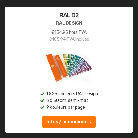
RAL D2
RAL DESIGN
€
154,95
hors TVA
€
185,94
TVA incluse
1.825 couleurs RAL Design
6 x 30 cm, semi-mat
9 couleurs par page
Infos / commande