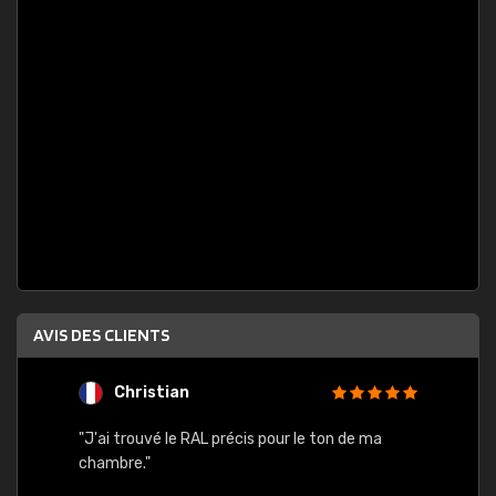
AVIS DES CLIENTS
Christian
F
 quels
"J'ai trouvé le RAL précis pour le ton de ma
"Bien 
rs
chambre."
. On ne