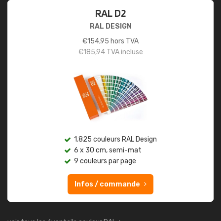
RAL D2
RAL DESIGN
€
154,95
hors TVA
€
185,94
TVA incluse
1.825 couleurs RAL Design
6 x 30 cm, semi-mat
9 couleurs par page
Infos / commande