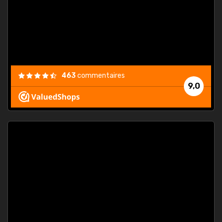
est
."
463
commentaires
9,0