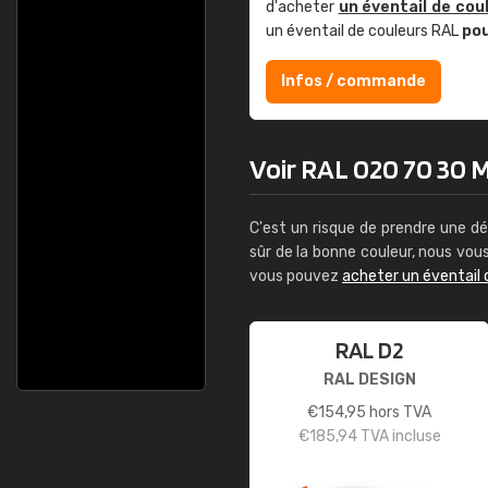
d'acheter
un éventail de cou
un éventail de couleurs RAL
po
Infos / commande
Voir RAL 020 70 30 Ma
C'est un risque de prendre une dé
sûr de la bonne couleur, nous vo
vous pouvez
acheter un éventail 
RAL D2
RAL DESIGN
€
154,95
hors TVA
€
185,94
TVA incluse