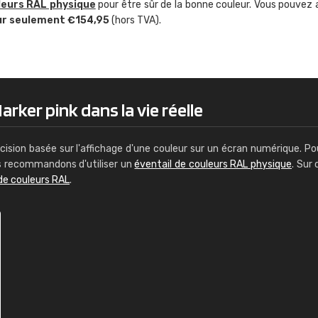
leurs RAL physique
pour être sûr de la bonne couleur. Vous pouvez 
Guillaume Euvrard
ur seulement €154,95
(hors TVA).
"Le site ne permet pas de voir clai
sont les produits disponibles. Il y a p
palettes de couleurs: Classic, Design
comprend pas qui est quoi. La livrai
bien passé et le produit reçu me con
rker pink dans la vie réelle
cision basée sur l'affichage d'une couleur sur un écran numérique. Po
us recommandons d'utiliser un
éventail de couleurs RAL physique
. Sur 
de couleurs RAL
.