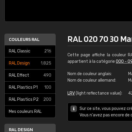
RAL 020 70 30 Ma
COULEURS RAL
RAL Classic
216
Cette page affiche la couleur 
appartient à la catégorie
000 - 0
RAL Design
1.825
Nom de couleur anglais:
M
RAL Effect
490
Nom de couleur allemand:
M
RAL Plastics P1
100
LRV
(light reflectance value):
4
RAL Plastics P2
200
Sur ce site, vous pouvez cr
Mes couleurs RAL
Vous n'avez pas encore d
RAL DESIGN