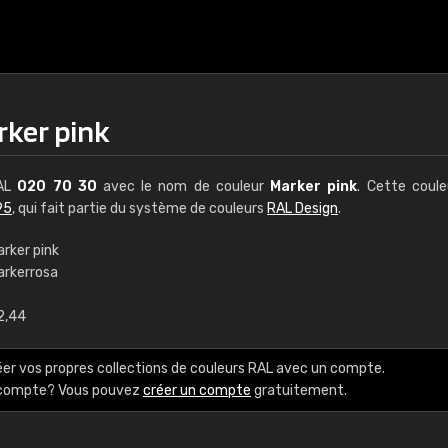
rker pink
RAL
020 70 30
avec le nom de couleur
Marker pink
. Cette coul
95
, qui fait partie du système de couleurs
RAL Design
.
arker pink
arkerrosa
€15
2,44
RAL K7 à base d'e
éer vos propres collections de couleurs RAL avec un compte.
216 couleurs RAL Class
e compte? Vous pouvez
créer un compte
gratuitement.
5 x 15 cm, brillant