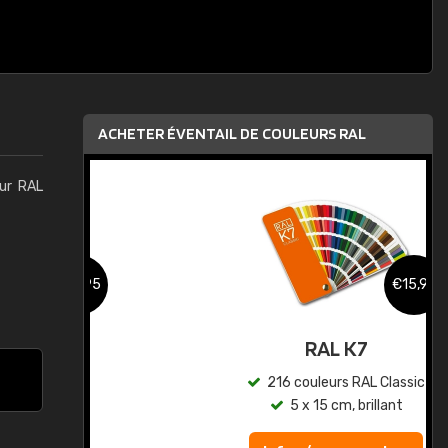
ACHETER ÉVENTAIL DE COULEURS RAL
eur RAL
,95
€15,95
au
RAL K7
ic
216 couleurs RAL Classic
5 x 15 cm, brillant