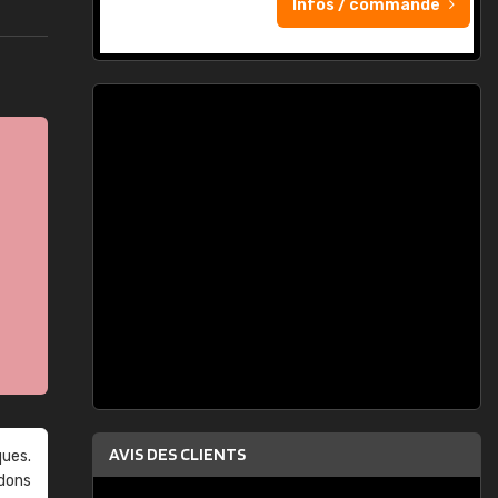
Infos / commande
AVIS DES CLIENTS
ques.
ndons