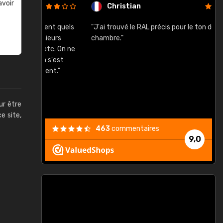
avoir
Christian
rement quels
"J'ai trouvé le RAL précis pour le ton de ma
"
lusieurs
chambre."
, etc. On ne
son s'est
vient."
ur être
ce site,
463
commentaires
9,0