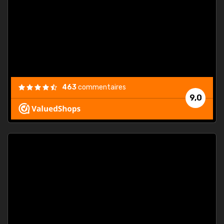
. On ne
est
."
463
commentaires
9,0