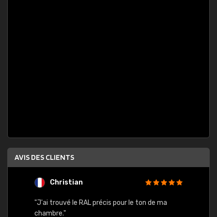
AVIS DES CLIENTS
Christian
F
 quels
"J'ai trouvé le RAL précis pour le ton de ma
"Bien 
rs
chambre."