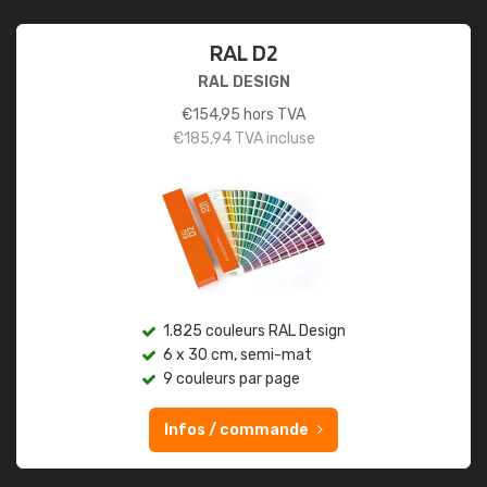
RAL D2
RAL DESIGN
€
154,95
hors TVA
€
185,94
TVA incluse
1.825 couleurs RAL Design
6 x 30 cm, semi-mat
9 couleurs par page
Infos / commande