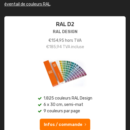
éventail de couleurs RAL
.
RAL D2
RAL DESIGN
€
154,95
hors TVA
€
185,94
TVA incluse
1.825 couleurs RAL Design
6 x 30 cm, semi-mat
9 couleurs par page
Infos / commande