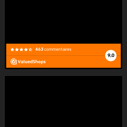
. On ne
est
."
463
commentaires
9,0