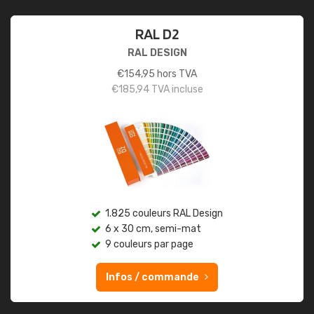
RAL D2
RAL DESIGN
€
154,95
hors TVA
€
185,94
TVA incluse
1.825 couleurs RAL Design
6 x 30 cm, semi-mat
9 couleurs par page
Infos / commande