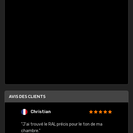
AVIS DES CLIENTS
Christian
F
 quels
"J'ai trouvé le RAL précis pour le ton de ma
"Bien 
rs
chambre."