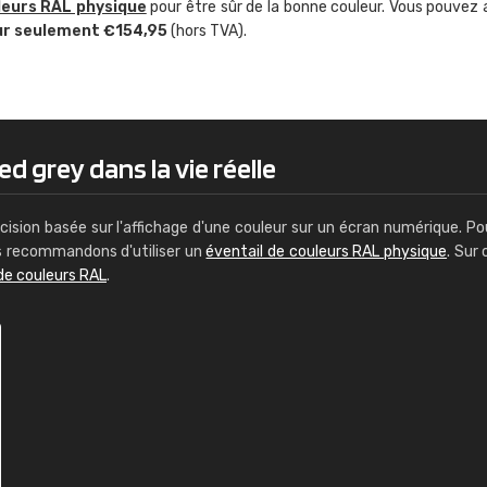
leurs RAL physique
pour être sûr de la bonne couleur. Vous pouvez 
Guillaume Euvrard
ur seulement €154,95
(hors TVA).
"Le site ne permet pas de voir clai
sont les produits disponibles. Il y a p
palettes de couleurs: Classic, Design
comprend pas qui est quoi. La livrai
bien passé et le produit reçu me con
d grey dans la vie réelle
cision basée sur l'affichage d'une couleur sur un écran numérique. Po
us recommandons d'utiliser un
éventail de couleurs RAL physique
. Sur 
de couleurs RAL
.