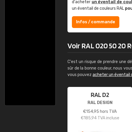
d'acheter
un éventail de cou
un éventail de couleurs RAL
po
Infos / commande
Voir RAL 020 50 20 Re
C'est un risque de prendre une dé
sûr de la bonne couleur, nous vo
vous pouvez
acheter un éventail 
RAL D2
RAL DESIGN
€
154,95
hors TVA
€
185,94
TVA incluse