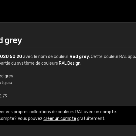
d grey
020 50 20
avec le nom de couleur
Red grey
. Cette couleur RAL app
t partie du système de couleurs
RAL Design
.
ed grey
otgrau
€15
0,79
RAL K7 à base d'e
éer vos propres collections de couleurs RAL avec un compte.
216 couleurs RAL Class
e compte? Vous pouvez
créer un compte
gratuitement.
5 x 15 cm, brillant