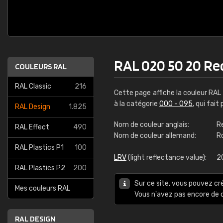
RAL 020 50 20 Re
COULEURS RAL
RAL Classic
216
Cette page affiche la couleur RAL
à la catégorie
000 - 095
, qui fai
RAL Design
1.825
Nom de couleur anglais:
R
RAL Effect
490
Nom de couleur allemand:
R
RAL Plastics P1
100
LRV
(light reflectance value):
2
RAL Plastics P2
200
Sur ce site, vous pouvez cr
Mes couleurs RAL
Vous n'avez pas encore d
RAL DESIGN