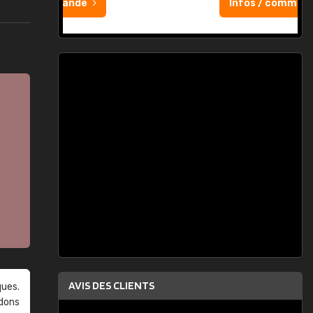
Infos / commande
AVIS DES CLIENTS
ques.
ndons