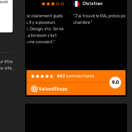
avoir
Christian
rement quels
"J'ai trouvé le RAL précis pour le ton de ma
"
lusieurs
chambre."
, etc. On ne
son s'est
vient."
ur être
ce site,
463
commentaires
9,0