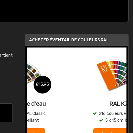
ACHETER ÉVENTAIL DE COULEURS RAL
artient
,95
€15,95
au
RAL K7
ic
216 couleurs RAL Classic
5 x 15 cm, brillant