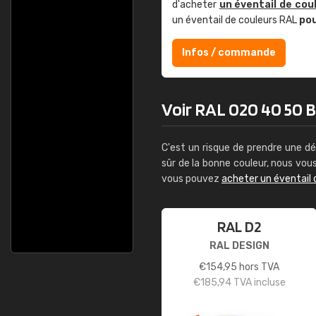
d'acheter
un éventail de cou
un éventail de couleurs RAL
po
Infos / commande
Voir RAL 020 40 50 Br
C'est un risque de prendre une dé
sûr de la bonne couleur, nous vo
vous pouvez
acheter un éventail 
RAL D2
RAL DESIGN
€
154,95
hors TVA
€
185,94
TVA incluse