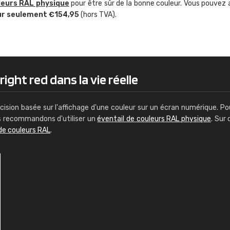
leurs RAL physique
pour être sûr de la bonne couleur. Vous pouvez 
Guillaume Euvrard
ur seulement €154,95
(hors TVA).
"Le site ne permet pas de voir clai
sont les produits disponibles. Il y a p
palettes de couleurs: Classic, Design
comprend pas qui est quoi. La livrai
bien passé et le produit reçu me con
ight red dans la vie réelle
cision basée sur l'affichage d'une couleur sur un écran numérique. Po
us recommandons d'utiliser un
éventail de couleurs RAL physique
. Sur 
de couleurs RAL
.