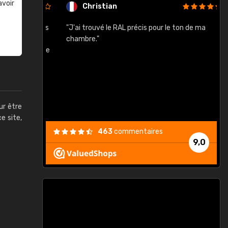
avoir
Christian
rement quels
"J'ai trouvé le RAL précis pour le ton de ma
"
lusieurs
chambre."
, etc. On ne
son s'est
vient."
ur être
ce site,
463
commentaires
9,0