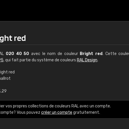
ght red
RAL
020 40 50
avec le nom de couleur
Bright red
. Cette coul
95
, qui fait partie du système de couleurs
RAL Design
.
ight red
allrot
€15
3,29
RAL K7 à base d'e
éer vos propres collections de couleurs RAL avec un compte.
216 couleurs RAL Class
e compte? Vous pouvez
créer un compte
gratuitement.
5 x 15 cm, brillant