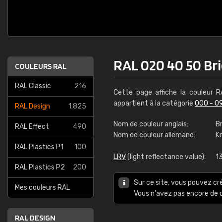
RAL 020 40 50 Bri
COULEURS RAL
RAL Classic
216
Cette page affiche la couleur 
appartient à la catégorie
000 - 0
RAL Design
1.825
Nom de couleur anglais:
Br
RAL Effect
490
Nom de couleur allemand:
Kn
RAL Plastics P1
100
LRV
(light reflectance value):
1
RAL Plastics P2
200
Sur ce site, vous pouvez cr
Mes couleurs RAL
Vous n'avez pas encore d
RAL DESIGN