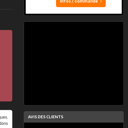
Infos / commande
AVIS DES CLIENTS
ques.
ndons