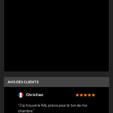
AVIS DES CLIENTS
Christian
F
 quels
"J'ai trouvé le RAL précis pour le ton de ma
"Bien 
rs
chambre."