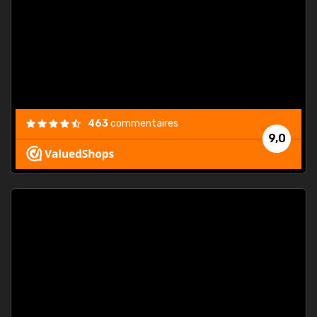
. On ne
est
."
463
commentaires
9,0