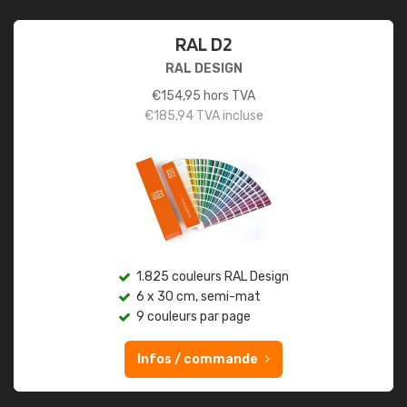
RAL D2
RAL DESIGN
€
154,95
hors TVA
€
185,94
TVA incluse
1.825 couleurs RAL Design
6 x 30 cm, semi-mat
9 couleurs par page
Infos / commande