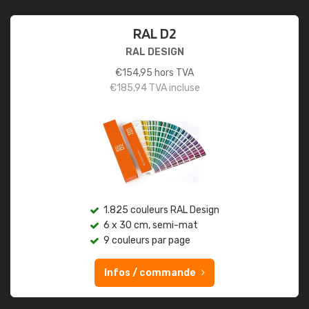
RAL D2
RAL DESIGN
€
154,95
hors TVA
€
185,94
TVA incluse
1.825 couleurs RAL Design
6 x 30 cm, semi-mat
9 couleurs par page
Infos / commande