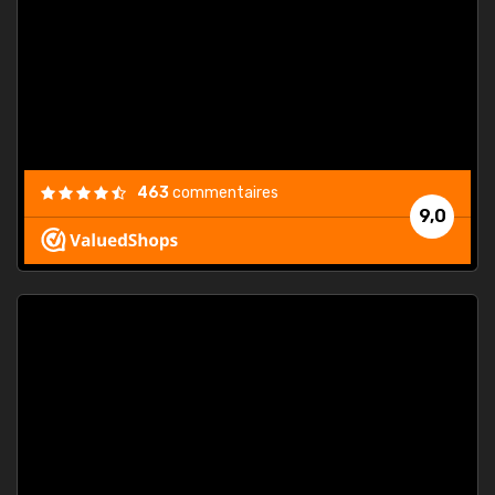
. On ne
est
."
463
commentaires
9,0