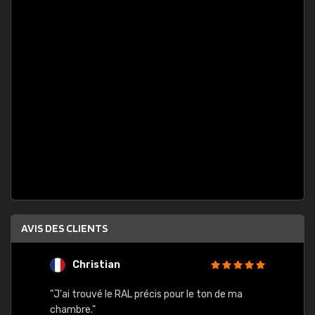
AVIS DES CLIENTS
Christian
F
 quels
"J'ai trouvé le RAL précis pour le ton de ma
"Bien 
rs
chambre."