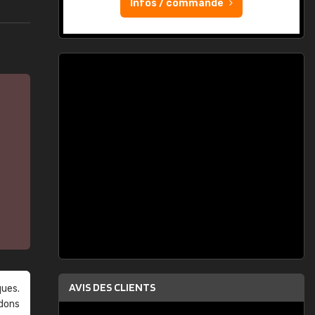
Infos / commande
AVIS DES CLIENTS
ques.
ndons