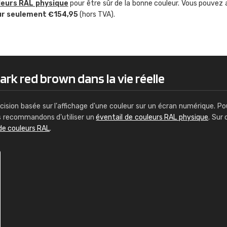
leurs RAL physique
pour être sûr de la bonne couleur. Vous pouvez 
Guillaume Euvrard
ur seulement €154,95
(hors TVA).
"Le site ne permet pas de voir clai
sont les produits disponibles. Il y a p
palettes de couleurs: Classic, Design
comprend pas qui est quoi. La livrai
bien passé et le produit reçu me con
ark red brown dans la vie réelle
cision basée sur l'affichage d'une couleur sur un écran numérique. Po
us recommandons d'utiliser un
éventail de couleurs RAL physique
. Sur 
de couleurs RAL
.