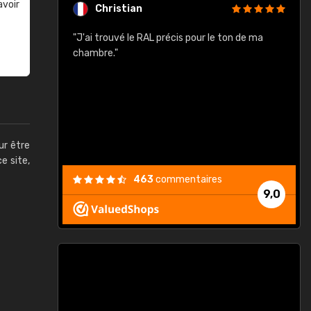
avoir
Christian
rement quels
"J'ai trouvé le RAL précis pour le ton de ma
"
lusieurs
chambre."
, etc. On ne
son s'est
vient."
ur être
ce site,
463
commentaires
9,0