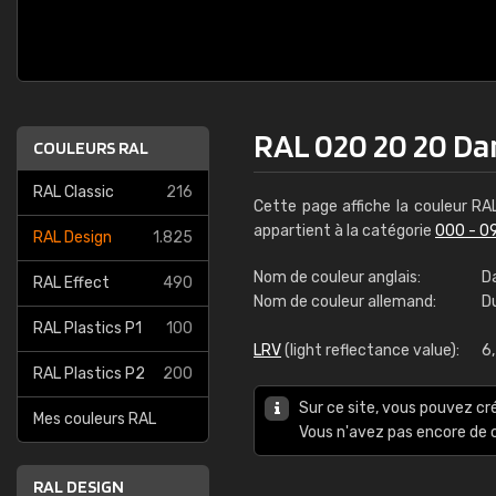
RAL 020 20 20 Da
COULEURS RAL
RAL Classic
216
Cette page affiche la couleur R
appartient à la catégorie
000 - 0
RAL Design
1.825
Nom de couleur anglais:
D
RAL Effect
490
Nom de couleur allemand:
D
RAL Plastics P1
100
LRV
(light reflectance value):
6
RAL Plastics P2
200
Sur ce site, vous pouvez cr
Mes couleurs RAL
Vous n'avez pas encore d
RAL DESIGN