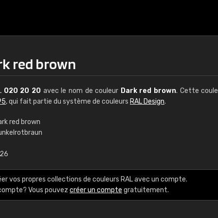
rk red brown
AL
020 20 20
avec le nom de couleur
Dark red brown
. Cette coul
95
, qui fait partie du système de couleurs
RAL Design
.
ark red brown
unkelrotbraun
€15
,26
RAL K7 à base d'e
éer vos propres collections de couleurs RAL avec un compte.
216 couleurs RAL Class
e compte? Vous pouvez
créer un compte
gratuitement.
5 x 15 cm, brillant