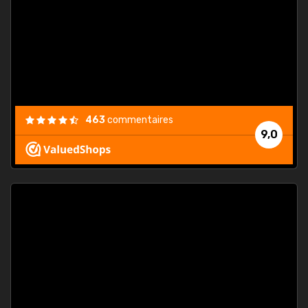
. On ne
est
."
463
commentaires
9,0