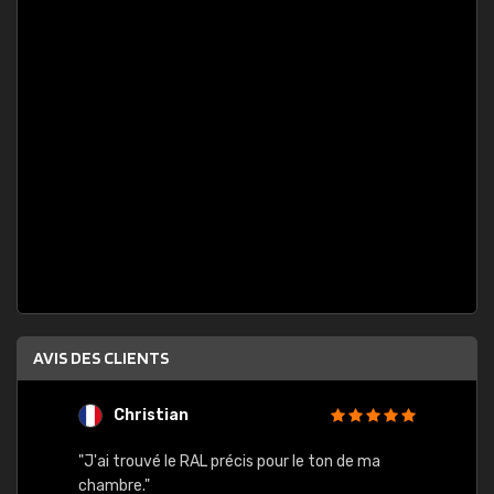
AVIS DES CLIENTS
Christian
F
 quels
"J'ai trouvé le RAL précis pour le ton de ma
"Bien 
rs
chambre."