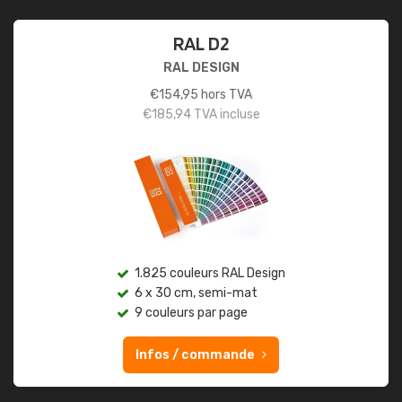
RAL D2
RAL DESIGN
€
154,95
hors TVA
€
185,94
TVA incluse
1.825 couleurs RAL Design
6 x 30 cm, semi-mat
9 couleurs par page
Infos / commande