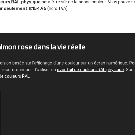
leurs RAL physique
pour être sûr de la bonne couleur. Vous pouvez 
Guillaume Euvrard
ur seulement €154,95
(hors TVA).
"Le site ne permet pas de voir clai
sont les produits disponibles. Il y a p
palettes de couleurs: Classic, Design
comprend pas qui est quoi. La livrai
bien passé et le produit reçu me con
lmon rose dans la vie réelle
cision basée sur l'affichage d'une couleur sur un écran numérique. Po
us recommandons d'utiliser un
éventail de couleurs RAL physique
. Sur 
de couleurs RAL
.