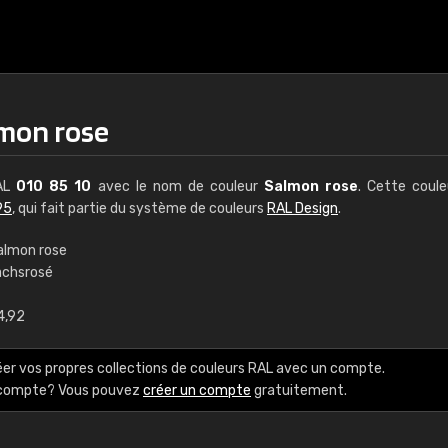
lmon rose
RAL
010 85 10
avec le nom de couleur
Salmon rose
. Cette coul
95
, qui fait partie du système de couleurs
RAL Design
.
almon rose
achsrosé
€15
4,92
RAL K7 à base d'e
éer vos propres collections de couleurs RAL avec un compte.
216 couleurs RAL Class
e compte? Vous pouvez
créer un compte
gratuitement.
5 x 15 cm, brillant