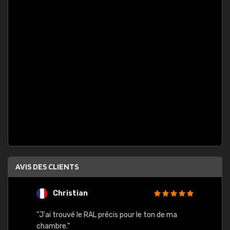
AVIS DES CLIENTS
Christian
F
 quels
"J'ai trouvé le RAL précis pour le ton de ma
"Bien 
rs
chambre."