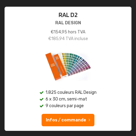
RAL D2
RAL DESIGN
€
154,95
hors TVA
€
185,94
TVA incluse
1.825 couleurs RAL Design
6 x 30 cm, semi-mat
9 couleurs par page
Infos / commande