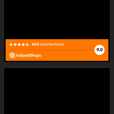
. On ne
est
."
463
commentaires
9,0