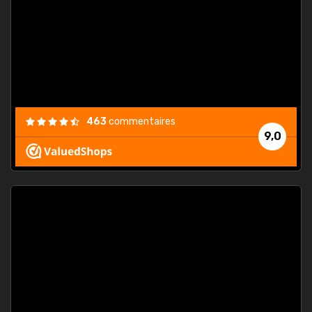
. On ne
est
."
463
commentaires
9,0