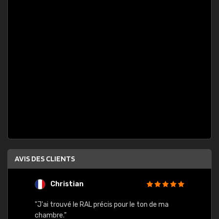
AVIS DES CLIENTS
Christian
F
 quels
"J'ai trouvé le RAL précis pour le ton de ma
"Bien 
rs
chambre."