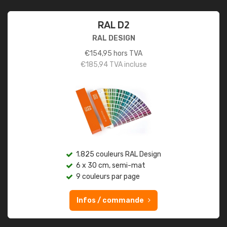
RAL D2
RAL DESIGN
€
154,95
hors TVA
€
185,94
TVA incluse
1.825 couleurs RAL Design
6 x 30 cm, semi-mat
9 couleurs par page
Infos / commande