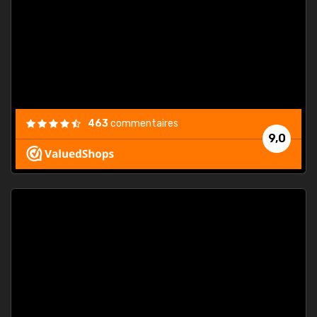
. On ne
est
."
463
commentaires
9,0