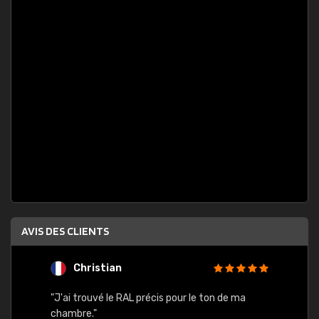
AVIS DES CLIENTS
Christian
F
 quels
"J'ai trouvé le RAL précis pour le ton de ma
"Bien 
rs
chambre."