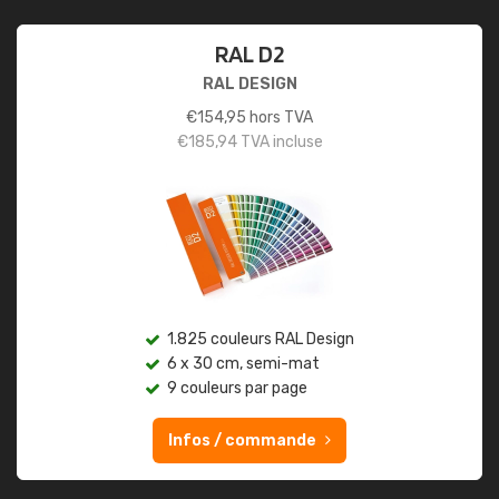
RAL D2
RAL DESIGN
€
154,95
hors TVA
€
185,94
TVA incluse
1.825 couleurs RAL Design
6 x 30 cm, semi-mat
9 couleurs par page
Infos / commande