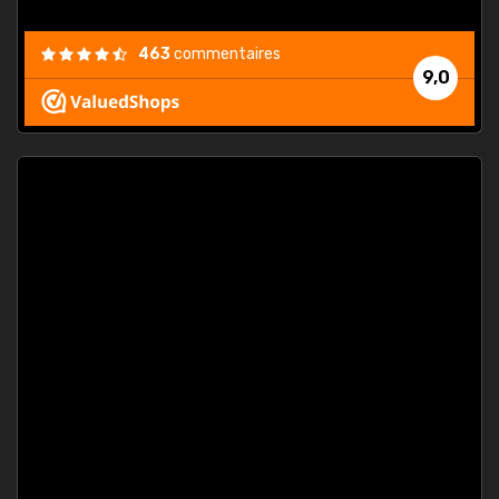
463
commentaires
9,0