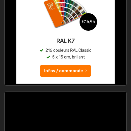
€15,95
RAL K7
216 couleurs RAL Classic
5 x 15 cm, brillant
Infos / commande