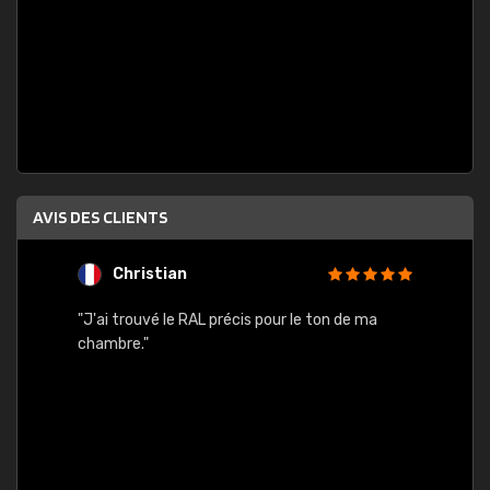
AVIS DES CLIENTS
Christian
F
 quels
"J'ai trouvé le RAL précis pour le ton de ma
"Bien 
rs
chambre."
. On ne
est
."