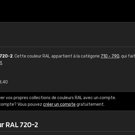
720-2
. Cette couleur RAL appartient à la catégorie
710 - 790
, qui fai
ct
.
8,40
€15
éer vos propres collections de couleurs RAL avec un compte.
RAL K7 à base d'e
e compte? Vous pouvez
créer un compte
gratuitement.
216 couleurs RAL Class
ur RAL 720-2
5 x 15 cm, brillant