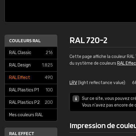
RAL 720-2
COULEURS RAL
RAL Classic
216
Cette page affiche la couleur RAL
du système de couleurs
RAL Effe
RAL Design
1.825
RAL Effect
490
LRV
(light reflectance value):
6
RAL Plastics P1
100
Sur ce site, vous pouvez cr
RAL Plastics P2
200
Vous n'avez pas encore d
Mes couleurs RAL
Impression de coule
RAL EFFECT