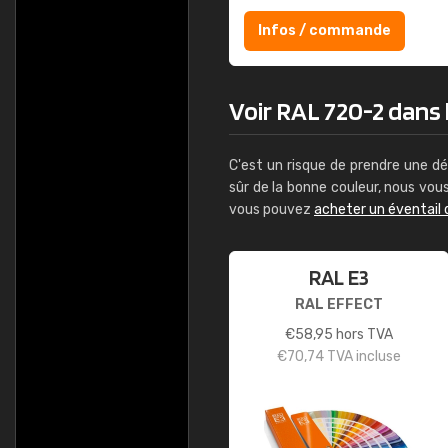
Infos / commande
Voir RAL 720-2 dans l
C'est un risque de prendre une dé
sûr de la bonne couleur, nous vo
vous pouvez
acheter un éventail 
RAL E3
RAL EFFECT
€
58,95
hors TVA
€
70,74
TVA incluse