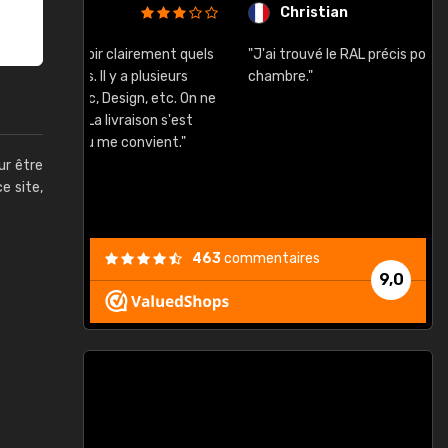
Christian
rement quels
"J'ai trouvé le RAL précis pour le ton de ma
"
lusieurs
chambre."
, etc. On ne
son s'est
vient."
ur être
ce site,
463
commentaires
9,0