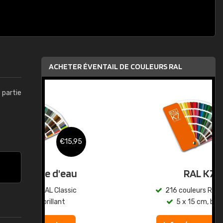
ACHETER ÉVENTAIL DE COULEURS RAL
t partie
,95
€15,95
au
RAL K7
ic
216 couleurs RAL Classic
5 x 15 cm, brillant