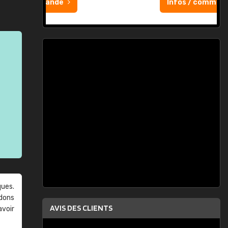
Infos / commande
ques.
ndons
AVIS DES CLIENTS
avoir