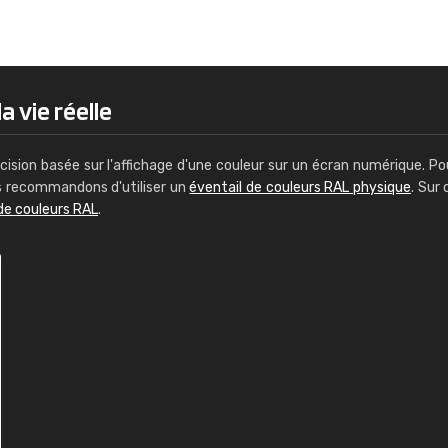
Guillaume Euvrard
"Le site ne permet pas de voir clai
sont les produits disponibles. Il y a p
palettes de couleurs: Classic, Design
a vie réelle
comprend pas qui est quoi. La livrai
bien passé et le produit reçu me con
cision basée sur l'affichage d'une couleur sur un écran numérique. Po
us recommandons d'utiliser un
éventail de couleurs RAL physique
. Sur 
de couleurs RAL
.