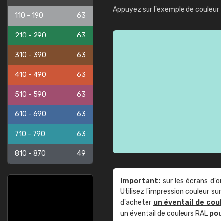
Appuyez sur l'exemple de couleur 
110 - 190
63
210 - 290
63
310 - 390
63
410 - 490
63
510 - 590
63
610 - 690
63
710 - 790
63
810 - 870
49
Important:
sur les écrans d'o
Utilisez l'impression couleur 
d'acheter
un éventail de cou
un éventail de couleurs RAL
po