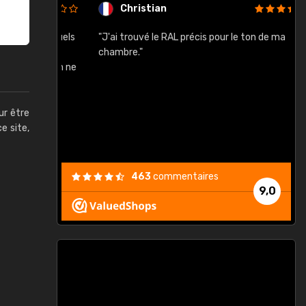
Christian
rement quels
"J'ai trouvé le RAL précis pour le ton de ma
"
lusieurs
chambre."
, etc. On ne
son s'est
vient."
ur être
ce site,
463
commentaires
9,0