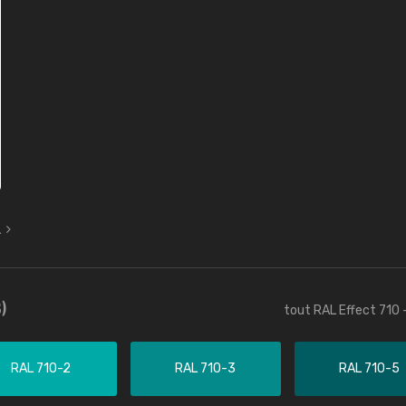
L
)
tout RAL Effect 710 
RAL 710-2
RAL 710-3
RAL 710-5