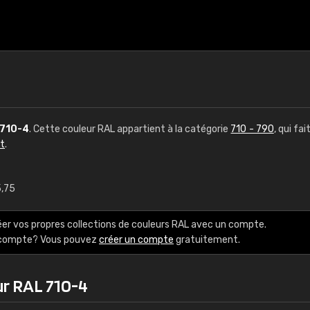
710-4
. Cette couleur RAL appartient à la catégorie
710 - 790
, qui fai
ct
.
5,75
€15
éer vos propres collections de couleurs RAL avec un compte.
RAL K7 à base d'e
e compte? Vous pouvez
créer un compte
gratuitement.
216 couleurs RAL Class
ur RAL 710-4
5 x 15 cm, brillant