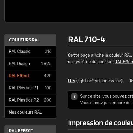
RAL 710-4
COULEURS RAL
RAL Classic
216
Cette page affiche la couleur RAL
du système de couleurs
RAL Effe
RAL Design
1.825
RAL Effect
490
LRV
(light reflectance value):
1
RAL Plastics P1
100
Sur ce site, vous pouvez cr
RAL Plastics P2
200
Vous n'avez pas encore d
Mes couleurs RAL
Impression de coule
RAL EFFECT