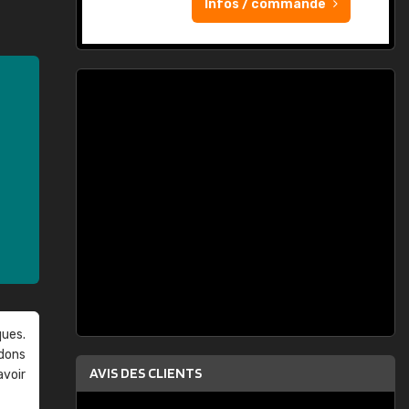
Infos / commande
ques.
ndons
AVIS DES CLIENTS
avoir