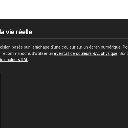
Guillaume Euvrard
"Le site ne permet pas de voir clai
sont les produits disponibles. Il y a p
palettes de couleurs: Classic, Design
a vie réelle
comprend pas qui est quoi. La livrai
bien passé et le produit reçu me con
cision basée sur l'affichage d'une couleur sur un écran numérique. Po
us recommandons d'utiliser un
éventail de couleurs RAL physique
. Sur 
de couleurs RAL
.