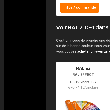
Infos / commande
Voir RAL 710-4 dans l
C'est un risque de prendre une dé
sûr de la bonne couleur, nous vo
vous pouvez
acheter un éventail 
RAL E3
RAL EFFECT
€
58,95
hors TVA
€
70,74
TVA incluse