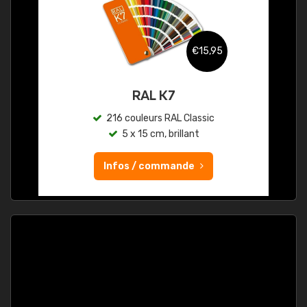
€15,95
RAL K7
216 couleurs RAL Classic
5 x 15 cm, brillant
Infos / commande