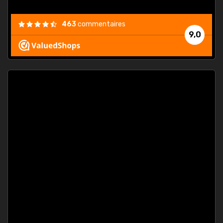
463
commentaires
9,0