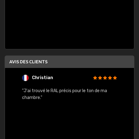
AVIS DES CLIENTS
Christian
F
 quels
"J'ai trouvé le RAL précis pour le ton de ma
"Bien 
rs
chambre."
. On ne
est
."