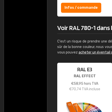
Infos / commande
Voir RAL 780-1 dans l
C'est un risque de prendre une dé
sûr de la bonne couleur, nous vo
vous pouvez
acheter un éventail 
RAL E3
RAL EFFECT
€
58,95
hors TVA
€
70,74
TVA incluse