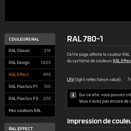
RAL 780-1
COULEURS RAL
RAL Classic
216
Cette page affiche la couleur RAL
du système de couleurs
RAL Effe
RAL Design
1.825
RAL Effect
490
LRV
(light reflectance value):
7
RAL Plastics P1
100
Sur ce site, vous pouvez cr
RAL Plastics P2
200
Vous n'avez pas encore d
Mes couleurs RAL
Impression de coule
RAL EFFECT