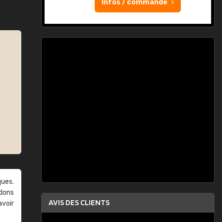
Infos / commande
ques.
ndons
AVIS DES CLIENTS
avoir