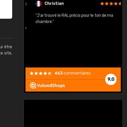
Christian
rement quels
"J'ai trouvé le RAL précis pour le ton de ma
"
lusieurs
chambre."
, etc. On ne
son s'est
vient."
ur être
ce site,
463
commentaires
9,0