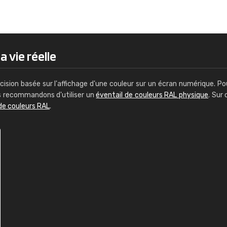
Guillaume Euvrard
"Le site ne permet pas de voir clai
sont les produits disponibles. Il y a p
palettes de couleurs: Classic, Design
a vie réelle
comprend pas qui est quoi. La livrai
bien passé et le produit reçu me con
cision basée sur l'affichage d'une couleur sur un écran numérique. Po
us recommandons d'utiliser un
éventail de couleurs RAL physique
. Sur 
de couleurs RAL
.