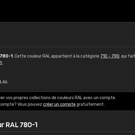
780-1
. Cette couleur RAL appartient à la catégorie
710 - 790
, qui fai
ct
.
4,46
€15
éer vos propres collections de couleurs RAL avec un compte.
RAL K7 à base d'e
e compte? Vous pouvez
créer un compte
gratuitement.
216 couleurs RAL Class
ur RAL 780-1
5 x 15 cm, brillant