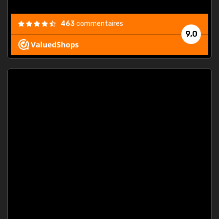
463
commentaires
9,0