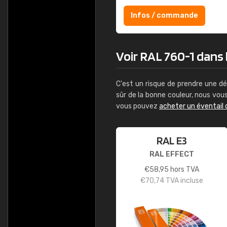
Infos / commande
Voir RAL 760-1 dans l
C'est un risque de prendre une dé
sûr de la bonne couleur, nous vo
vous pouvez
acheter un éventail 
RAL E3
RAL EFFECT
€
58,95
hors TVA
€
70,74
TVA incluse