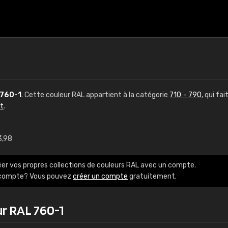
760-1
. Cette couleur RAL appartient à la catégorie
710 - 790
, qui fai
ct
.
3,98
€15
éer vos propres collections de couleurs RAL avec un compte.
RAL K7 à base d'e
e compte? Vous pouvez
créer un compte
gratuitement.
216 couleurs RAL Class
ur RAL 760-1
5 x 15 cm, brillant