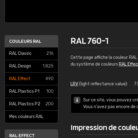
RAL 760-1
COULEURS RAL
RAL Classic
216
Cette page affiche la couleur RAL
du système de couleurs
RAL Effe
RAL Design
1.825
RAL Effect
490
LRV
(light reflectance value):
7
RAL Plastics P1
100
Sur ce site, vous pouvez cr
RAL Plastics P2
200
Vous n'avez pas encore d
Mes couleurs RAL
Impression de coule
RAL EFFECT