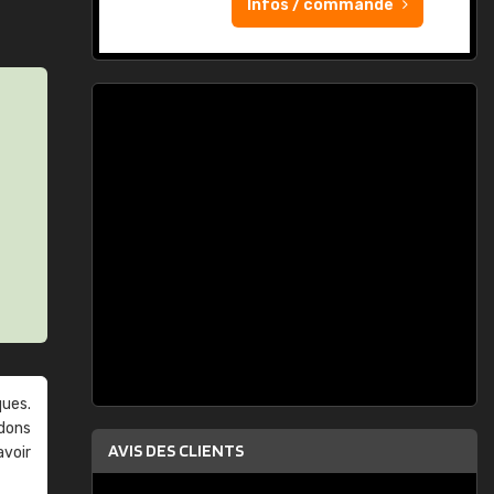
Infos / commande
ques.
ndons
AVIS DES CLIENTS
avoir