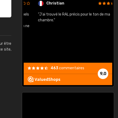
Christian
rement quels
"J'ai trouvé le RAL précis pour le ton de ma
"
lusieurs
chambre."
, etc. On ne
son s'est
vient."
ur être
ce site,
463
commentaires
9,0