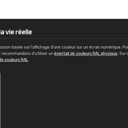
Guillaume Euvrard
"Le site ne permet pas de voir clai
sont les produits disponibles. Il y a p
palettes de couleurs: Classic, Design
a vie réelle
comprend pas qui est quoi. La livrai
bien passé et le produit reçu me con
cision basée sur l'affichage d'une couleur sur un écran numérique. Po
us recommandons d'utiliser un
éventail de couleurs RAL physique
. Sur 
de couleurs RAL
.