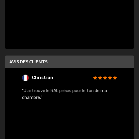
AVIS DES CLIENTS
Christian
F
 quels
"J'ai trouvé le RAL précis pour le ton de ma
"Bien 
rs
chambre."
. On ne
est
."