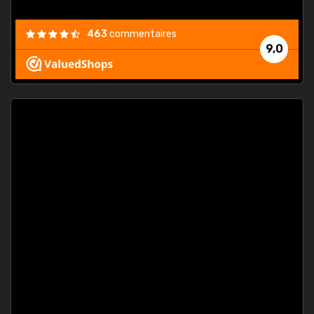
463
commentaires
9,0