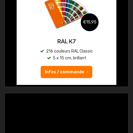
€15,95
RAL K7
216 couleurs RAL Classic
5 x 15 cm, brillant
Infos / commande