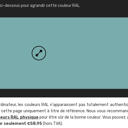
Infos / commande
ci-dessous pour agrandir cette couleur RAL:
rdinateur, les couleurs RAL n'apparaissent pas totalement authenti
sur cette page uniquement à titre de référence. Nous vous recomma
leurs RAL physique
pour être sûr de la bonne couleur. Vous pouvez 
ur seulement €58,95
(hors TVA).