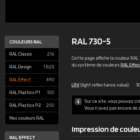
RAL 730-5
COULEURS RAL
RAL Classic
216
Cette page affiche la couleur RAL
du système de couleurs
RAL Effe
RAL Design
1.825
RAL Effect
490
LRV
(light reflectance value):
1
RAL Plastics P1
100
Sur ce site, vous pouvez cr
RAL Plastics P2
200
Vous n'avez pas encore d
Mes couleurs RAL
Impression de coule
RAL EFFECT