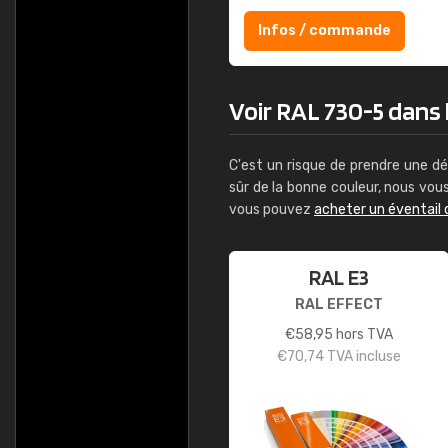
Infos / commande
Voir RAL 730-5 dans l
C'est un risque de prendre une dé
sûr de la bonne couleur, nous vo
vous pouvez
acheter un éventail 
RAL E3
RAL EFFECT
€
58,95
hors TVA
€
70,74
TVA incluse