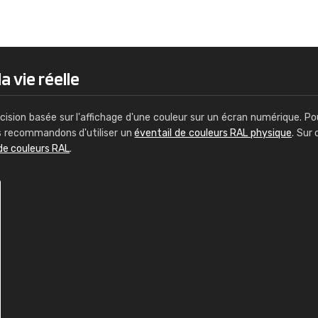
Guillaume Euvrard
"Le site ne permet pas de voir clai
sont les produits disponibles. Il y a p
palettes de couleurs: Classic, Design
a vie réelle
comprend pas qui est quoi. La livrai
bien passé et le produit reçu me con
cision basée sur l'affichage d'une couleur sur un écran numérique. Po
us recommandons d'utiliser un
éventail de couleurs RAL physique
. Sur 
de couleurs RAL
.