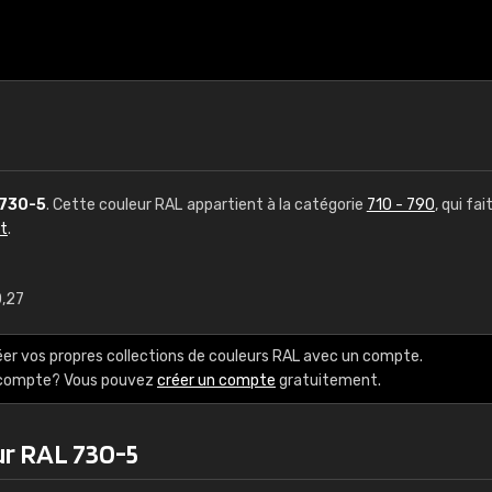
730-5
. Cette couleur RAL appartient à la catégorie
710 - 790
, qui fai
ct
.
0,27
€15
éer vos propres collections de couleurs RAL avec un compte.
RAL K7 à base d'e
e compte? Vous pouvez
créer un compte
gratuitement.
216 couleurs RAL Class
ur RAL 730-5
5 x 15 cm, brillant