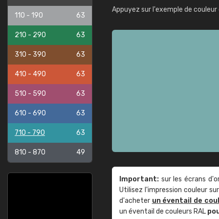
Appuyez sur l'exemple de couleur 
110 - 190
63
210 - 290
63
310 - 390
63
410 - 490
63
510 - 590
63
610 - 690
63
710 - 790
63
810 - 870
49
Important:
sur les écrans d'o
Utilisez l'impression couleur 
d'acheter
un éventail de cou
un éventail de couleurs RAL
po