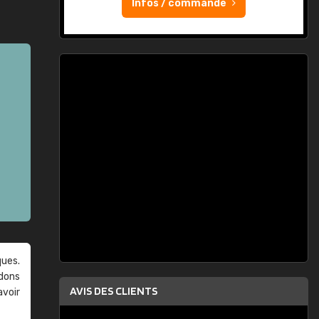
Infos / commande
ques.
ndons
AVIS DES CLIENTS
avoir