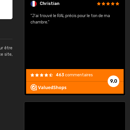
Christian
rement quels
"J'ai trouvé le RAL précis pour le ton de ma
"
lusieurs
chambre."
, etc. On ne
son s'est
vient."
ur être
ce site,
463
commentaires
9,0