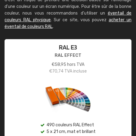
d'une couleur sur un écran numérique. Pour être sûr de la bonne
couleur, nous vous recommandons d'utiliser un
éventail de
couleurs RAL physique
. Sur ce site, vous pouvez
acheter un
éventail de couleurs RAL
.
RAL E3
RAL EFFECT
€
58,95
hors TVA
€
70,74
TVA incluse
490 couleurs RAL Effect
5 x 21 cm, mat et brillant