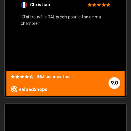
Christian
F
 quels
"J'ai trouvé le RAL précis pour le ton de ma
"Bien 
rs
chambre."
. On ne
est
."
463
commentaires
9,0