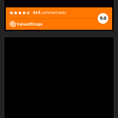
463
commentaires
9,0