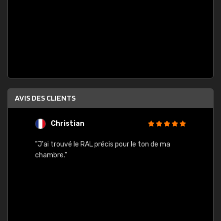
AVIS DES CLIENTS
Christian
F
 quels
"J'ai trouvé le RAL précis pour le ton de ma
"Bien 
rs
chambre."
. On ne
est
."