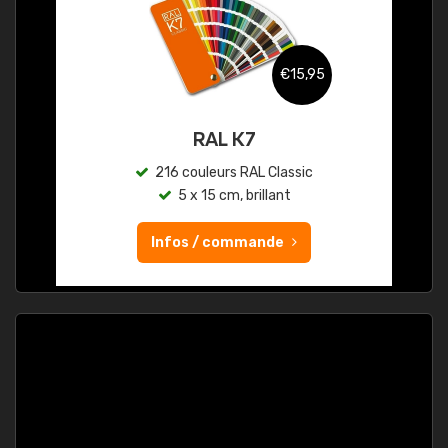
€15,95
RAL K7
216 couleurs RAL Classic
5 x 15 cm, brillant
Infos / commande