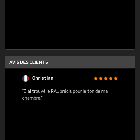
AVIS DES CLIENTS
Christian
F
 quels
"J'ai trouvé le RAL précis pour le ton de ma
"Bien 
rs
chambre."
. On ne
est
."