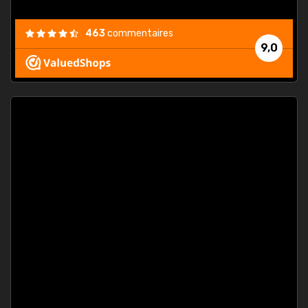
463
commentaires
9,0