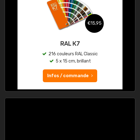
€15,95
RAL K7
216 couleurs RAL Classic
5 x 15 cm, brillant
Infos / commande