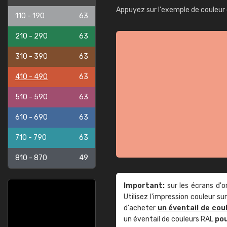
Appuyez sur l'exemple de couleur 
110 - 190
63
210 - 290
63
310 - 390
63
410 - 490
63
510 - 590
63
610 - 690
63
710 - 790
63
810 - 870
49
Important:
sur les écrans d'o
Utilisez l'impression couleur 
d'acheter
un éventail de cou
un éventail de couleurs RAL
po