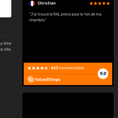
Christian
rement quels
"J'ai trouvé le RAL précis pour le ton de ma
"
lusieurs
chambre."
, etc. On ne
son s'est
vient."
ur être
ce site,
463
commentaires
9,0