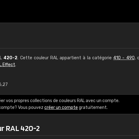
AL
420-2
. Cette couleur RAL appartient à la catégorie
410 - 490
, 
L Effect
.
6,27
€15
éer vos propres collections de couleurs RAL avec un compte.
RAL K7 à base d'e
e compte? Vous pouvez
créer un compte
gratuitement.
216 couleurs RAL Class
ur RAL 420-2
5 x 15 cm, brillant