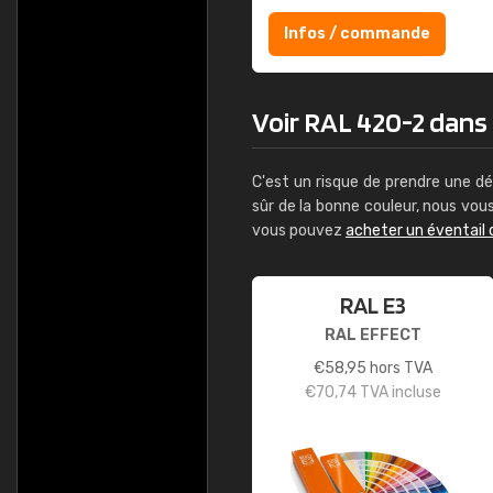
Infos / commande
Voir RAL 420-2 dans l
C'est un risque de prendre une dé
sûr de la bonne couleur, nous vo
vous pouvez
acheter un éventail 
RAL E3
RAL EFFECT
€
58,95
hors TVA
€
70,74
TVA incluse