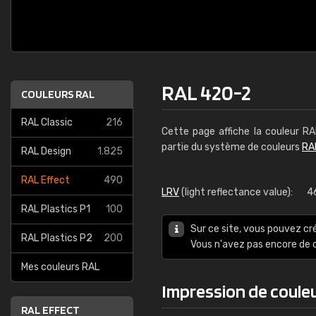
RAL 420-2
COULEURS RAL
RAL Classic
216
Cette page affiche la couleur R
partie du système de couleurs
RA
RAL Design
1.825
RAL Effect
490
LRV
(light reflectance value):
4
RAL Plastics P1
100
Sur ce site, vous pouvez cr
RAL Plastics P2
200
Vous n'avez pas encore d
Mes couleurs RAL
Impression de coule
RAL EFFECT