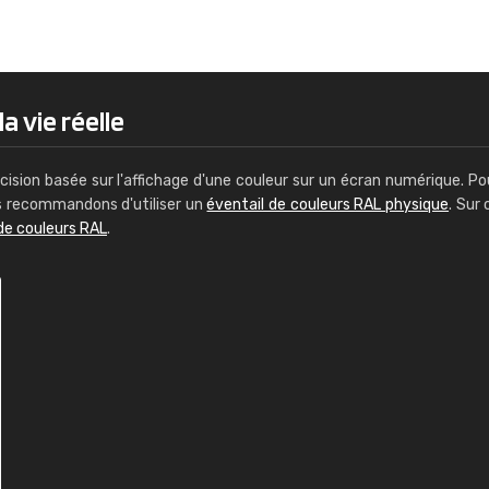
Guillaume Euvrard
"Le site ne permet pas de voir clai
sont les produits disponibles. Il y a p
palettes de couleurs: Classic, Design
a vie réelle
comprend pas qui est quoi. La livrai
bien passé et le produit reçu me con
cision basée sur l'affichage d'une couleur sur un écran numérique. Po
us recommandons d'utiliser un
éventail de couleurs RAL physique
. Sur 
de couleurs RAL
.