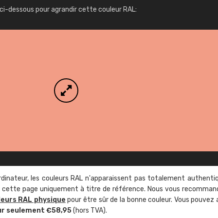
Infos / commande
ci-dessous pour agrandir cette couleur RAL:
rdinateur, les couleurs RAL n'apparaissent pas totalement authenti
sur cette page uniquement à titre de référence. Nous vous recomma
leurs RAL physique
pour être sûr de la bonne couleur. Vous pouvez 
ur seulement €58,95
(hors TVA).