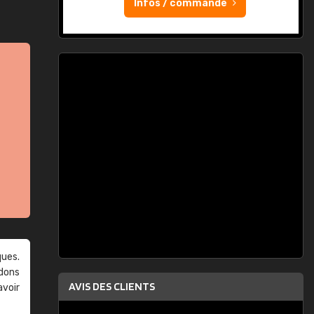
Infos / commande
ques.
ndons
AVIS DES CLIENTS
avoir