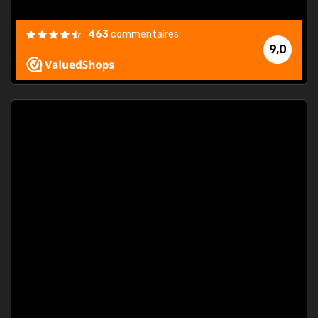
463
commentaires
9,0