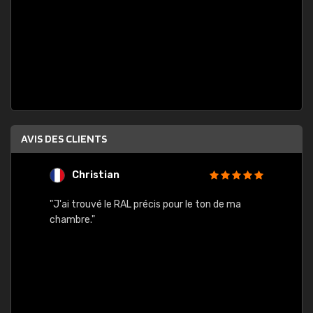
AVIS DES CLIENTS
Christian
F
 quels
"J'ai trouvé le RAL précis pour le ton de ma
"Bien 
rs
chambre."
. On ne
est
."