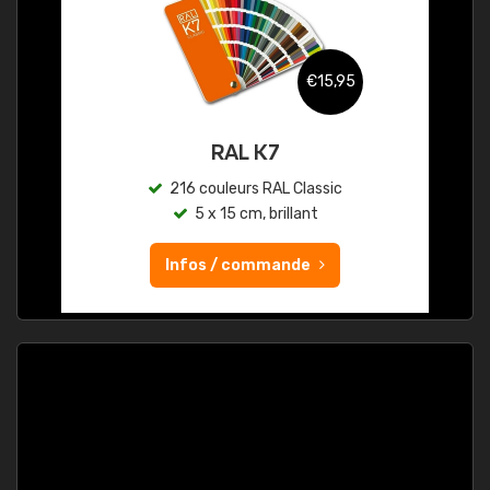
€15,95
RAL K7
216 couleurs RAL Classic
5 x 15 cm, brillant
Infos / commande