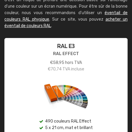
d'une couleur sur un écran numérique. Pour être sûr de la bonne
couleur, nous vous recommandons d'utiliser un
éventail de
couleurs RAL physique
. Sur ce site, vous pouvez
acheter un
éventail de couleurs RAL
.
RAL E3
RAL EFFECT
€
58,95
hors TVA
€
70,74
TVA incluse
490 couleurs RAL Effect
5 x 21 cm, mat et brillant