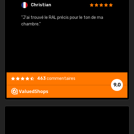
Christian
F
 quels
"J'ai trouvé le RAL précis pour le ton de ma
"Bien 
rs
chambre."
. On ne
est
."
463
commentaires
9,0