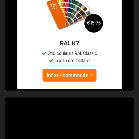
€15,95
RAL K7
216 couleurs RAL Classic
5 x 15 cm, brillant
Infos / commande