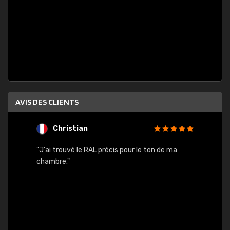
AVIS DES CLIENTS
Christian
F
 quels
"J'ai trouvé le RAL précis pour le ton de ma
"Bien 
rs
chambre."
. On ne
est
."