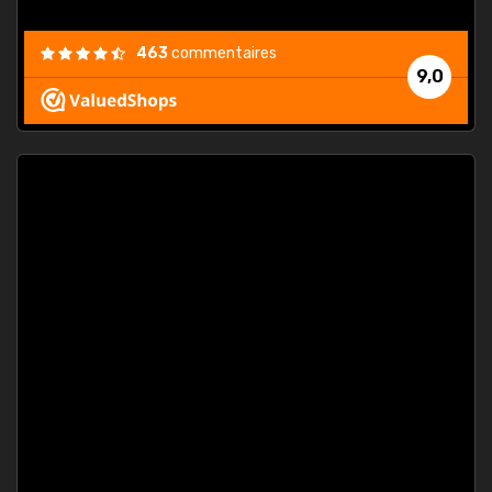
463
commentaires
9,0