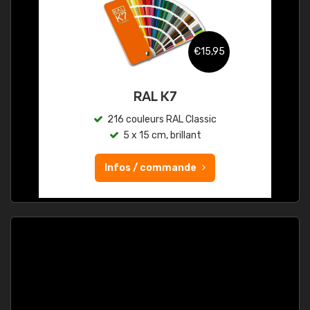
€15,95
RAL K7
216 couleurs RAL Classic
5 x 15 cm, brillant
Infos / commande