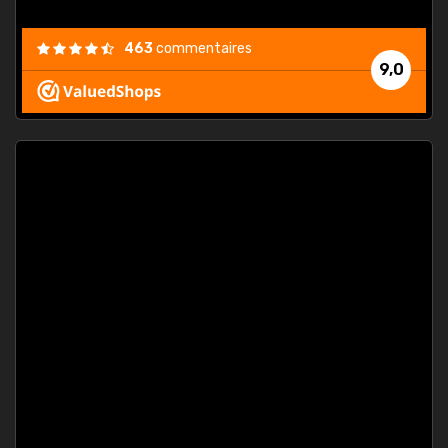
463
commentaires
9,0