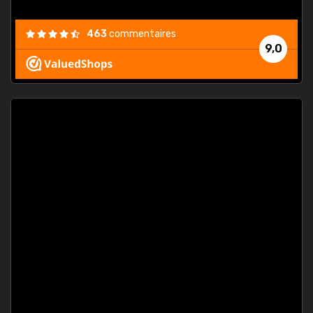
463
commentaires
9,0