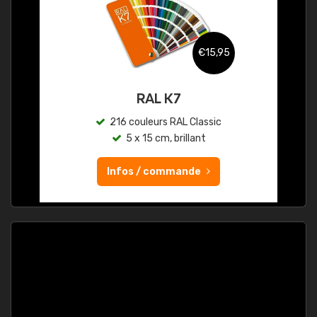
€15,95
RAL K7
216 couleurs RAL Classic
5 x 15 cm, brillant
Infos / commande