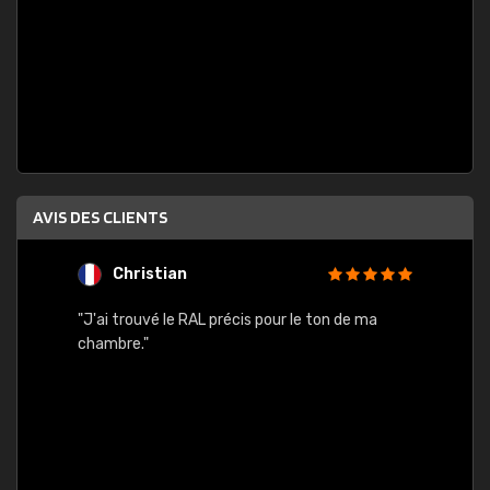
AVIS DES CLIENTS
Christian
F
 quels
"J'ai trouvé le RAL précis pour le ton de ma
"Bien 
rs
chambre."
. On ne
est
."