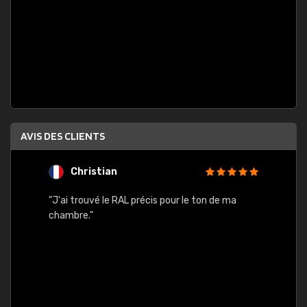
AVIS DES CLIENTS
Christian
F
 quels
"J'ai trouvé le RAL précis pour le ton de ma
"Bien 
rs
chambre."
. On ne
est
."