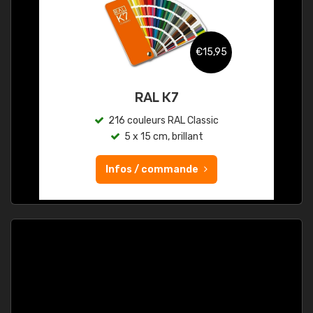
€15,95
RAL K7
216 couleurs RAL Classic
5 x 15 cm, brillant
Infos / commande