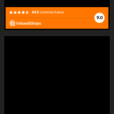
463
commentaires
9,0