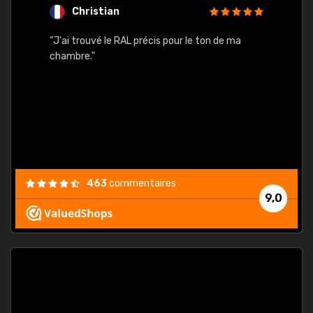
Christian
F
 quels
"J'ai trouvé le RAL précis pour le ton de ma
"Bien 
rs
chambre."
. On ne
est
."
463
commentaires
9,0