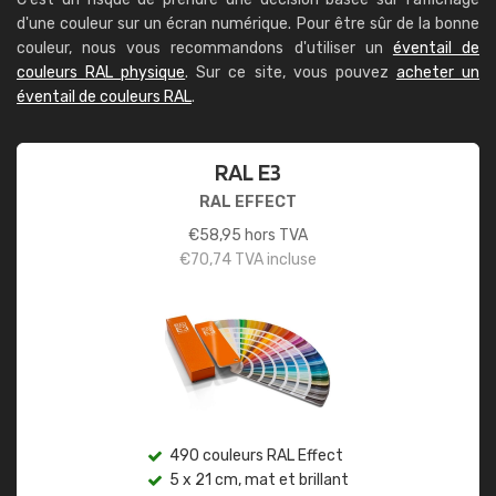
d'une couleur sur un écran numérique. Pour être sûr de la bonne
couleur, nous vous recommandons d'utiliser un
éventail de
couleurs RAL physique
. Sur ce site, vous pouvez
acheter un
éventail de couleurs RAL
.
RAL E3
RAL EFFECT
€
58,95
hors TVA
€
70,74
TVA incluse
490 couleurs RAL Effect
5 x 21 cm, mat et brillant