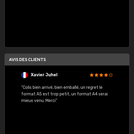
AVIS DES CLIENTS
Xavier Juhel
G
"Colis bien arrivé, bien emballé, un regret le
"Le si
format A5 est trop petit, un format A4 serai
sont l
mieux venu. Merci"
palett
compre
bien p