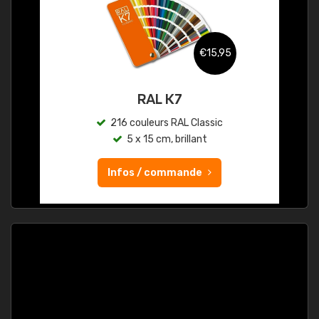
€15,95
RAL K7
216 couleurs RAL Classic
5 x 15 cm, brillant
Infos / commande