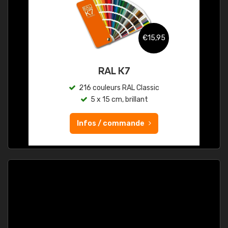
€15,95
RAL K7
216 couleurs RAL Classic
5 x 15 cm, brillant
Infos / commande