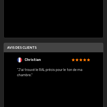
AVIS DES CLIENTS
Christian
F
 quels
"J'ai trouvé le RAL précis pour le ton de ma
"Bien 
rs
chambre."
. On ne
est
."