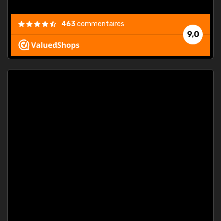
463
commentaires
9,0