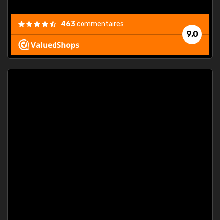
463
commentaires
9,0