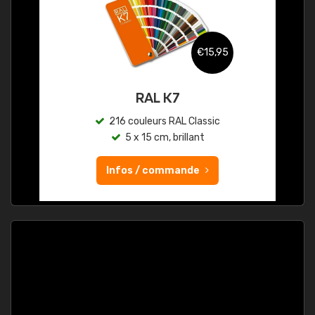
€15,95
RAL K7
216 couleurs RAL Classic
5 x 15 cm, brillant
Infos / commande