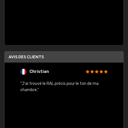
AVIS DES CLIENTS
Christian
F
 quels
"J'ai trouvé le RAL précis pour le ton de ma
"Bien 
rs
chambre."
. On ne
est
."