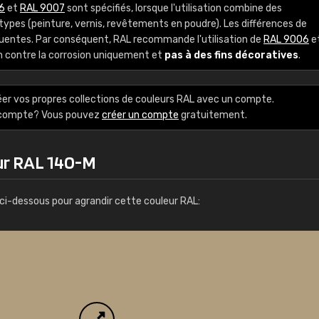
6
et
RAL 9007
sont spécifiés, lorsque l'utilisation combine des
Guillaume Euvrard
ypes (peinture, vernis, revêtements en poudre). Les différences de
"Le site ne permet pas de voir clai
équentes. Par conséquent, RAL recommande l'utilisation de
RAL 9006
e
sont les produits disponibles. Il y a p
n contre la corrosion uniquement et
pas à des fins décoratives
.
palettes de couleurs: Classic, Design
comprend pas qui est quoi. La livrai
éer vos propres collections de couleurs RAL avec un compte.
bien passé et le produit reçu me con
e compte? Vous pouvez
créer un compte
gratuitement.
ur RAL 140-M
ci-dessous pour agrandir cette couleur RAL: