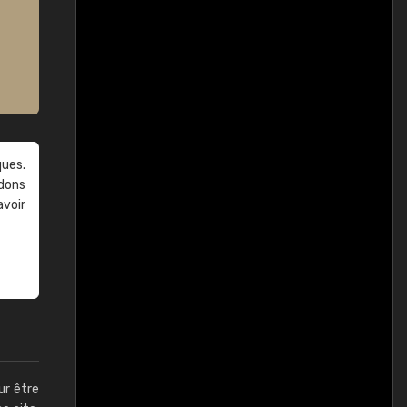
ques.
ndons
avoir
ur être