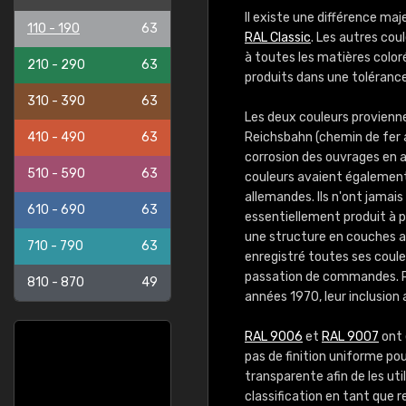
Il existe une différence maj
110 - 190
63
RAL Classic
. Les autres co
à toutes les matières color
210 - 290
63
produits dans une tolérance
310 - 390
63
Les deux couleurs provienn
410 - 490
63
Reichsbahn (chemin de fer a
corrosion des ouvrages en ac
510 - 590
63
couleurs avaient également 
allemandes. Ils n'ont jamais
610 - 690
63
essentiellement produit à p
une structure en couches a
710 - 790
63
enregistré toutes ses couleu
passation de commandes. 
810 - 870
49
années 1970, leur inclusion
RAL 9006
et
RAL 9007
ont 
pas de finition uniforme po
transparente afin de les uti
classification en tant que 