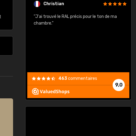
Christian
rement quels
"J'ai trouvé le RAL précis pour le ton de ma
"
t
lusieurs
chambre."
, etc. On ne
son s'est
vient."
463
commentaires
9,0