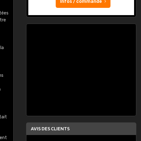
Infos / commande
s
ptées
tre
la
ns
a
tait
AVIS DES CLIENTS
nent