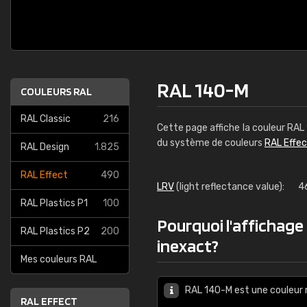
RAL 140-M
COULEURS RAL
RAL Classic
216
Cette page affiche la couleur RAL
du système de couleurs
RAL Effe
RAL Design
1.825
RAL Effect
490
LRV
(light reflectance value):
4
RAL Plastics P1
100
Pourquoi l'affichage
RAL Plastics P2
200
inexact?
Mes couleurs RAL
RAL 140-M est une couleur 
RAL EFFECT