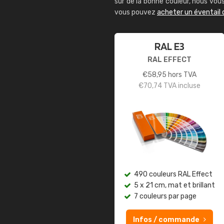
sûr de la bonne couleur, nous vo
vous pouvez
acheter un éventail 
RAL E3
RAL EFFECT
€
58,95
hors TVA
€
70,74
TVA incluse
490 couleurs RAL Effect
5 x 21 cm, mat et brillant
7 couleurs par page
Infos / commande