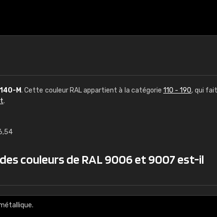
140-M
. Cette couleur RAL appartient à la catégorie
110 - 190
, qui fai
ct
.
6,54
€15
 des couleurs de RAL 9006 et 9007 est-il
RAL K7 à base d'e
216 couleurs RAL Class
5 x 15 cm, brillant
métallique.