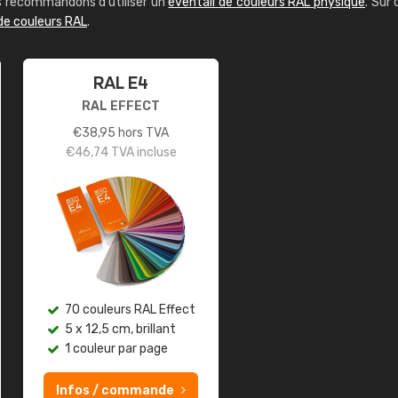
us recommandons d'utiliser un
éventail de couleurs RAL physique
. Sur 
de couleurs RAL
.
RAL E4
RAL EFFECT
€
38,95
hors TVA
€
46,74
TVA incluse
70 couleurs RAL Effect
5 x 12,5 cm, brillant
1 couleur par page
Infos / commande