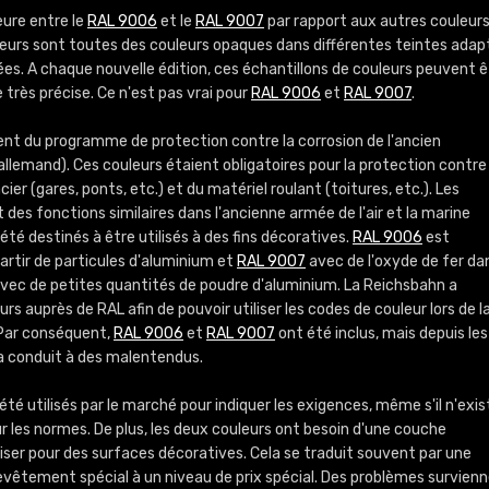
Infos / commande
eure entre le
RAL 9006
et le
RAL 9007
par rapport aux autres couleur
uleurs sont toutes des couleurs opaques dans différentes teintes ada
ées. A chaque nouvelle édition, ces échantillons de couleurs peuvent ê
 très précise. Ce n'est pas vrai pour
RAL 9006
et
RAL 9007
.
ent du programme de protection contre la corrosion de l'ancien
llemand). Ces couleurs étaient obligatoires pour la protection contre 
ier (gares, ponts, etc.) et du matériel roulant (toitures, etc.). Les
des fonctions similaires dans l'ancienne armée de l'air et la marine
 été destinés à être utilisés à des fins décoratives.
RAL 9006
est
artir de particules d'aluminium et
RAL 9007
avec de l'oxyde de fer da
vec de petites quantités de poudre d'aluminium. La Reichsbahn a
rs auprès de RAL afin de pouvoir utiliser les codes de couleur lors de l
Par conséquent,
RAL 9006
et
RAL 9007
ont été inclus, mais depuis les
 a conduit à des malentendus.
été utilisés par le marché pour indiquer les exigences, même s'il n'exis
ur les normes. De plus, les deux couleurs ont besoin d'une couche
liser pour des surfaces décoratives. Cela se traduit souvent par une
revêtement spécial à un niveau de prix spécial. Des problèmes survien