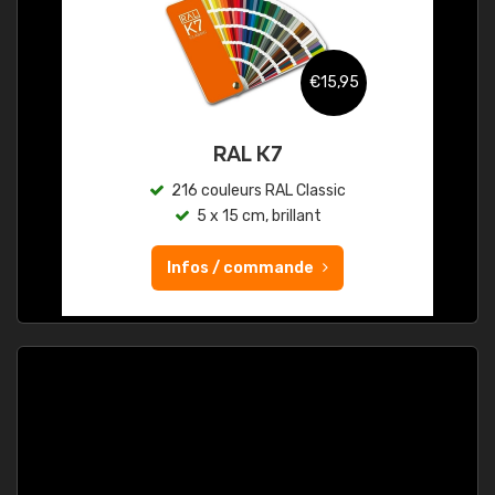
€15,95
RAL K7
216 couleurs RAL Classic
5 x 15 cm, brillant
Infos / commande