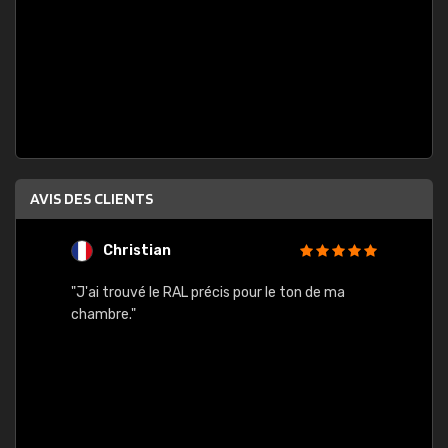
AVIS DES CLIENTS
Christian
F
 quels
"J'ai trouvé le RAL précis pour le ton de ma
"Bien 
rs
chambre."
. On ne
est
."