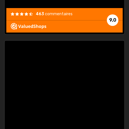
463
commentaires
9,0