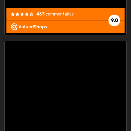
463
commentaires
9,0