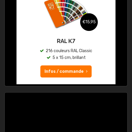
€15,95
RAL K7
216 couleurs RAL Classic
5 x 15 cm, brillant
Infos / commande