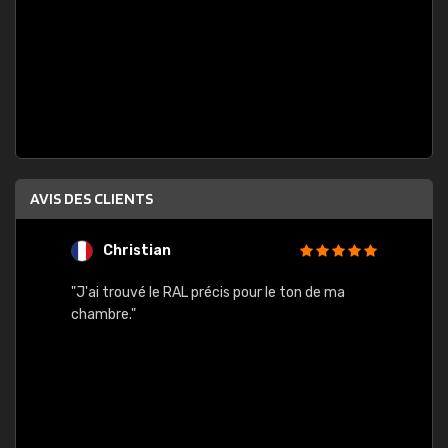
AVIS DES CLIENTS
Christian
F
 quels
"J'ai trouvé le RAL précis pour le ton de ma
"Bien 
rs
chambre."
. On ne
est
."