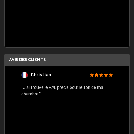
AVIS DES CLIENTS
Christian
F
 quels
"J'ai trouvé le RAL précis pour le ton de ma
"Bien 
rs
chambre."
. On ne
est
."