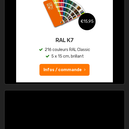
€15,95
RAL K7
216 couleurs RAL Classic
5 x 15 cm, brillant
Infos / commande