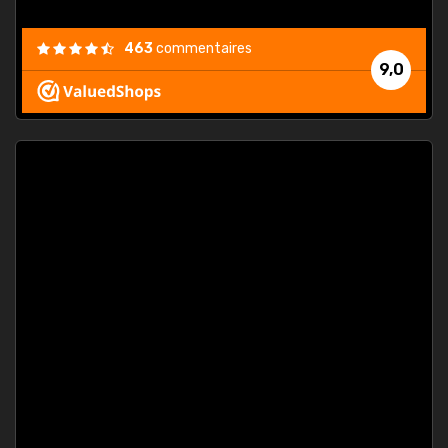
463
commentaires
9,0