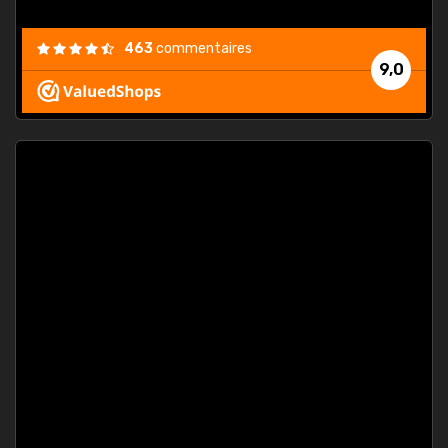
463
commentaires
9,0