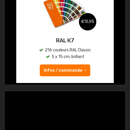
€15,95
RAL K7
216 couleurs RAL Classic
5 x 15 cm, brillant
Infos / commande