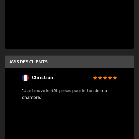
AVIS DES CLIENTS
Christian
F
 quels
"J'ai trouvé le RAL précis pour le ton de ma
"Bien 
rs
chambre."
. On ne
est
."