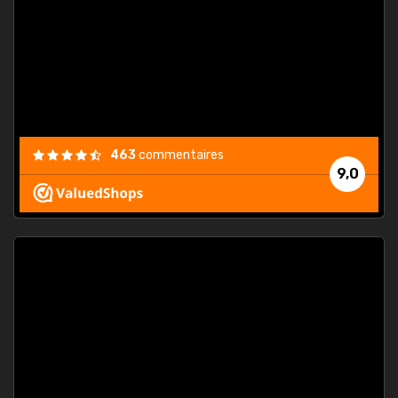
. On ne
est
."
463
commentaires
9,0