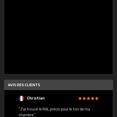
AVIS DES CLIENTS
Christian
F
 quels
"J'ai trouvé le RAL précis pour le ton de ma
"Bien 
rs
chambre."