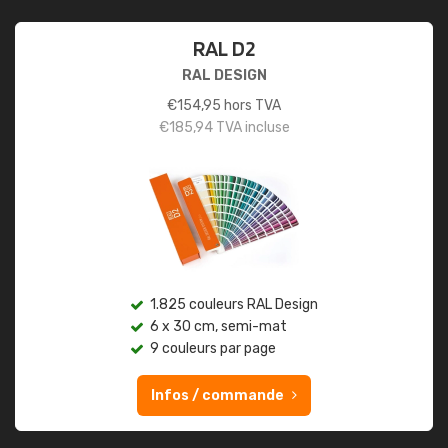
RAL D2
RAL DESIGN
€
154,95
hors TVA
€
185,94
TVA incluse
1.825 couleurs RAL Design
6 x 30 cm, semi-mat
9 couleurs par page
Infos / commande